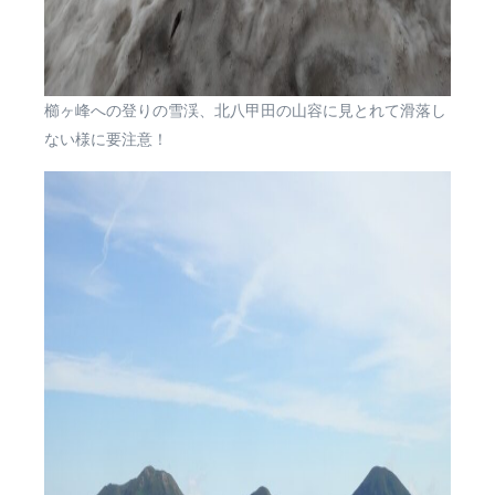
櫛ヶ峰への登りの雪渓、北八甲田の山容に見とれて滑落し
ない様に要注意！