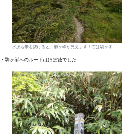
水没地帯を抜けると、櫛ヶ峰が見えます！右は駒ヶ峯
・駒ヶ峯へのルートはほぼ藪でした