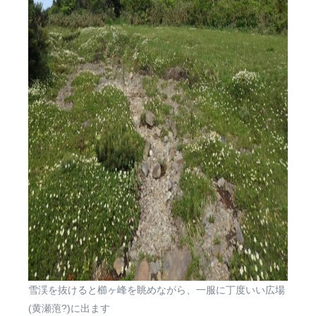
雪渓を抜けると櫛ヶ峰を眺めながら、一服に丁度いい広場
(黄瀬萢?)に出ます