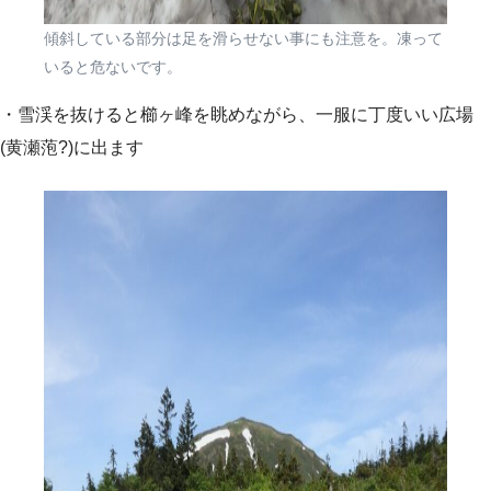
傾斜している部分は足を滑らせない事にも注意を。凍って
いると危ないです。
・雪渓を抜けると櫛ヶ峰を眺めながら、一服に丁度いい広場
(黄瀬萢?)に出ます