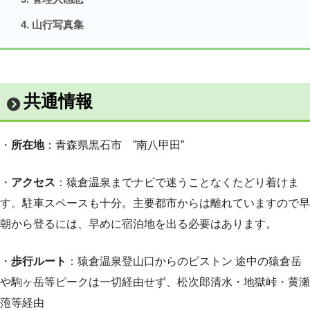
山行写真集
共通情報
・
所在地
：青森県黒石市 ”南八甲田”
・
アクセス
：猿倉温泉までナビで迷うことなくたどり着けま
す。駐車スペースも十分。主要都市からは離れていますので早
朝から登るには、早めに宿泊地を出る必要はあります。
・
歩行ルート
：猿倉温泉登山口からのピストン 途中の猿倉岳
や駒ヶ岳等ピークは一切経由せず、松次郎清水・地獄峠・黄瀬
萢等経由