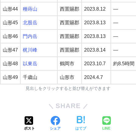
山形44
種蒔山
西置賜郡
2023.8.12
—
山形45
北股岳
西置賜郡
2023.8.13
—
山形46
門内岳
西置賜郡
2023.8.13
—
山形47
梶川峰
西置賜郡
2023.8.14
—
山形48
以東岳
鶴岡市
2023.10.7
約8.5時間
山形49
千歳山
山形市
2024.4.7
見出しをクリックすると並び替えができます
SHARE
ポスト
シェア
はてブ
LINE