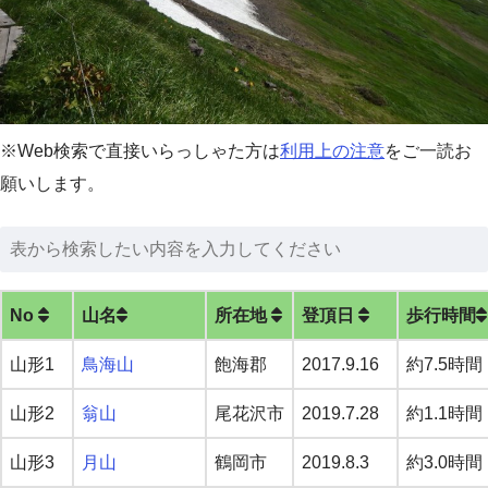
※Web検索で直接いらっしゃた方は
利用上の注意
をご一読お
願いします。
No
山名
所在地
登頂日
歩行時間
山形1
鳥海山
飽海郡
2017.9.16
約7.5時間
山形2
翁山
尾花沢市
2019.7.28
約1.1時間
山形3
月山
鶴岡市
2019.8.3
約3.0時間