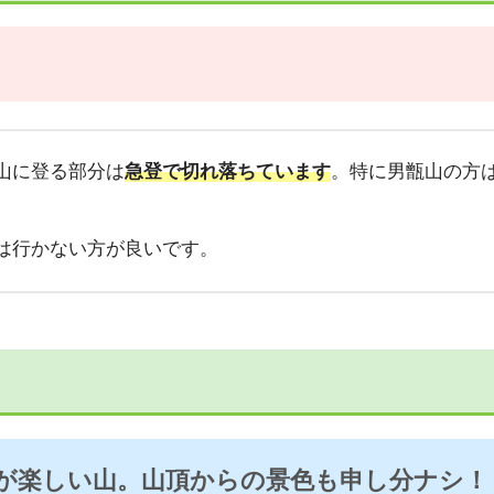
山に登る部分は
急登で切れ落ちています
。特に男甑山の方
は行かない方が良いです。
が楽しい山。山頂からの景色も申し分
ナシ！