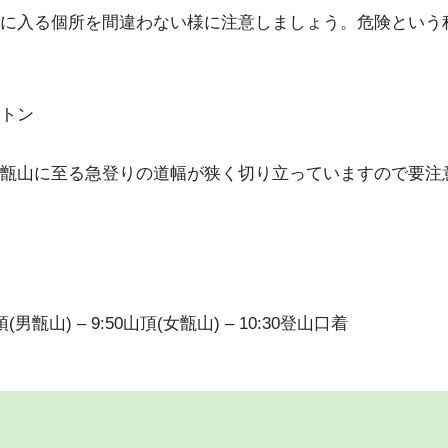
に入る個所を間違わない様に注意しましょう。危険という
トン
甑山に至る急登りの道幅が狭く切り立っていますので要注
頂(男甑山) – 9:50山頂(女甑山) – 10:30登山口着