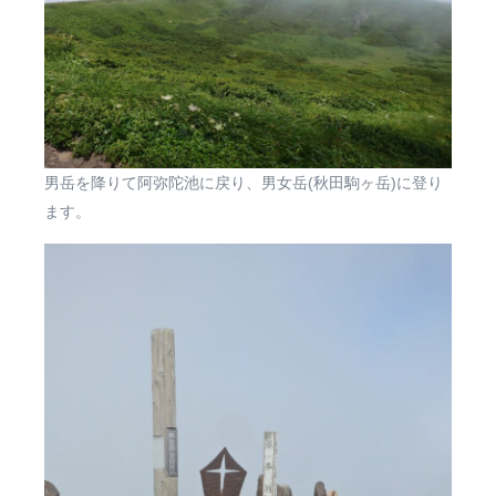
男岳を降りて阿弥陀池に戻り、男女岳(秋田駒ヶ岳)に登り
ます。